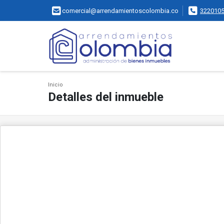
comercial@arrendamientoscolombia.co
322010
Inicio
Detalles del inmueble