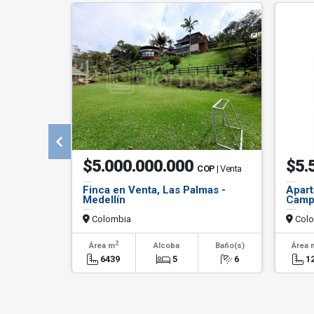
$5.000.000.000
$5.
COP
| Venta
Finca en Venta, Las Palmas -
Apart
Medellín
Campe
Colombia
Colo
2
Área m
Alcoba
Baño(s)
Área 
6439
5
6
1