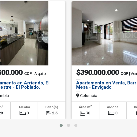
500.000
$390.000.000
COP
| Alquiler
COP
| Ven
amento en Arriendo, El
Apartamento en Venta, Barr
stre - El Poblado.
Mesa - Envigado
mbia
Colombia
2
2
m
Alcoba
Baño(s)
Área m
Alcoba
B
29
3
2.5
70
3