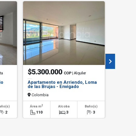
$5.300.000
$3.70
ta
COP
| Alquiler
io
Apartamento en Arriendo, Loma
Finca en
de las Brujas - Envigado
Antioquia
Colombia
Colombi
2
2
año(s)
Área m
Alcoba
Baño(s)
Área m
2
110
3
3
600