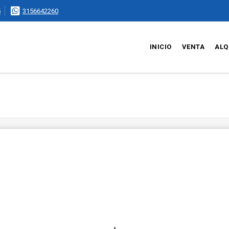
5
3156642260
INICIO
VENTA
ALQ