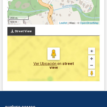
200 m
500 ft
Leaflet
| Wasi - ©
OpenStreetMap
Street View
Ver Ubicación
en
street
view