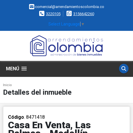
comercial@arrendamientoscolombia.co
3220105
3156642260
Select Language
▼
MENÚ
Inicio
Detalles del inmueble
Código
. 8471418
Casa En Venta, Las