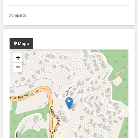
Compartir:
Mapa
+
−