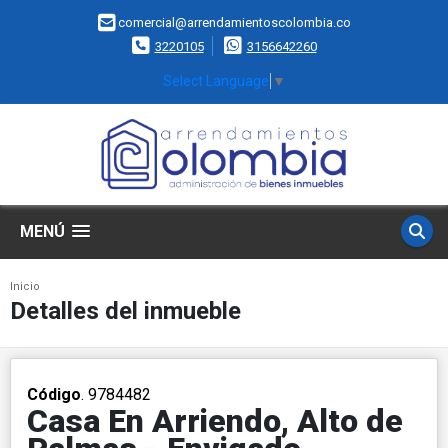
comercial@arrendamientoscolombia.co
3220105
3156642260
Select Language
▼
MENÚ
Inicio
Detalles del inmueble
Código
. 9784482
Casa En Arriendo, Alto de