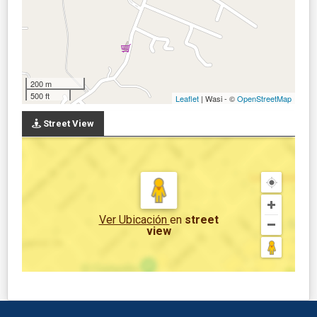
200 m
500 ft
Leaflet
| Wasi - ©
OpenStreetMap
Street View
Ver Ubicación
en
street
view