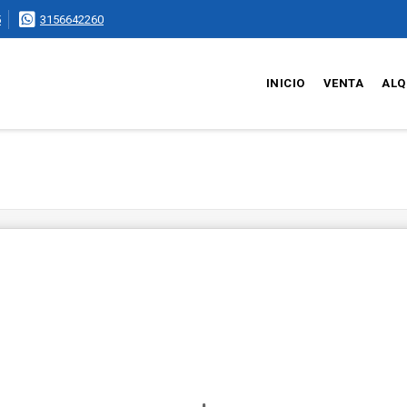
5
3156642260
INICIO
VENTA
ALQ