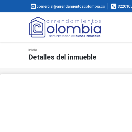
comercial@arrendamientoscolombia.co
322010
Inicio
Detalles del inmueble