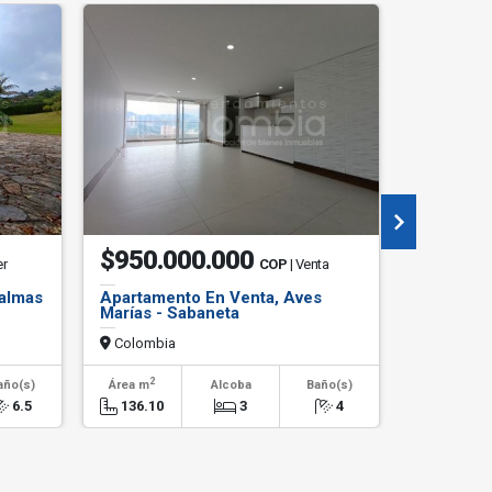
$950.000.000
$2.00
er
COP
| Venta
Palmas
Apartamento En Venta, Aves
Apartame
Marías - Sabaneta
Cumbres 
Colombia
Colombi
2
2
año(s)
Área m
Alcoba
Baño(s)
Área m
6.5
136.10
3
4
40