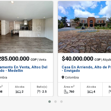
285.000.000
$40.000.000
COP
| Venta
COP
| Alquil
amento En Venta, Altos Del
Casa En Arriendo, Alto de 
do - Medellin
- Envigado
mbia
Colombia
2
2
m
Alcoba
Baño(s)
Área m
Alcoba
B
08
2
2.5
760
4