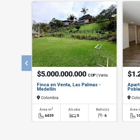
$5.000.000.000
$1.
COP
| Venta
Finca en Venta, Las Palmas -
Apart
Medellín
Pobla
Colombia
Colo
2
Área m
Alcoba
Baño(s)
Área 
6439
5
6
1