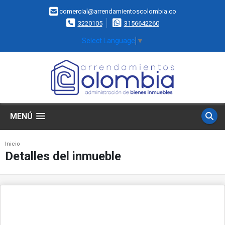
comercial@arrendamientoscolombia.co
3220105
3156642260
Select Language
▼
MENÚ
Inicio
Detalles del inmueble