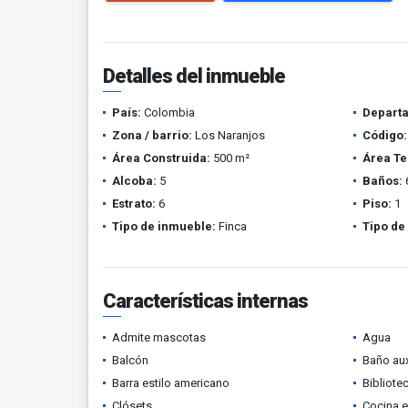
Detalles del inmueble
País:
Colombia
Depart
Zona / barrio:
Los Naranjos
Código:
Área Construida:
500 m²
Área Te
Alcoba:
5
Baños:
Estrato:
6
Piso:
1
Tipo de inmueble:
Finca
Tipo de
Características internas
Admite mascotas
Agua
Balcón
Baño aux
Barra estilo americano
Bibliote
Clósets
Cocina 