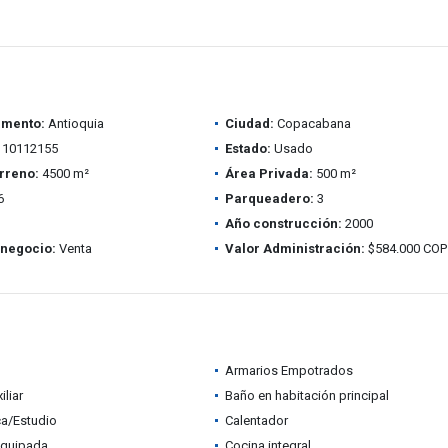
amento:
Antioquia
Ciudad:
Copacabana
10112155
Estado:
Usado
rreno:
4500 m²
Área Privada:
500 m²
6
Parqueadero:
3
Año construcción:
2000
 negocio:
Venta
Valor Administración:
$584.000 COP
Armarios Empotrados
iliar
Baño en habitación principal
ca/Estudio
Calentador
equipada
Cocina integral