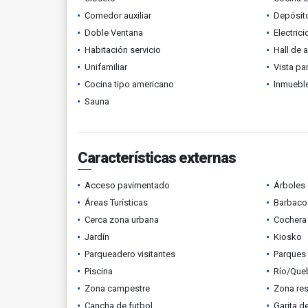
Comedor auxiliar
Depósit
Doble Ventana
Electric
Habitación servicio
Hall de 
Unifamiliar
Vista p
Cocina tipo americano
Inmueble
Sauna
Características externas
Acceso pavimentado
Árboles 
Áreas Turísticas
Barbacoa
Cerca zona urbana
Cochera 
Jardín
Kiosko
Parqueadero visitantes
Parques
Piscina
Río/Que
Zona campestre
Zona res
Cancha de futbol
Garita d