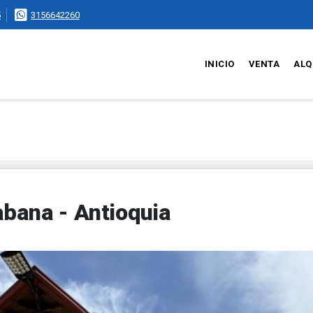
5
3156642260
INICIO
VENTA
ALQ
abana - Antioquia