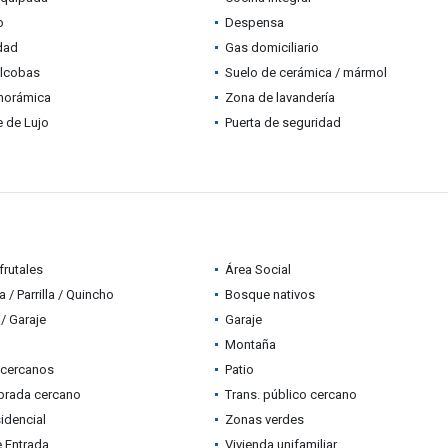
o
Despensa
idad
Gas domiciliario
alcobas
Suelo de cerámica / mármol
anorámica
Zona de lavandería
 de Lujo
Puerta de seguridad
frutales
Área Social
 / Parrilla / Quincho
Bosque nativos
/ Garaje
Garaje
Montaña
 cercanos
Patio
brada cercano
Trans. público cercano
idencial
Zonas verdes
e Entrada
Vivienda unifamiliar