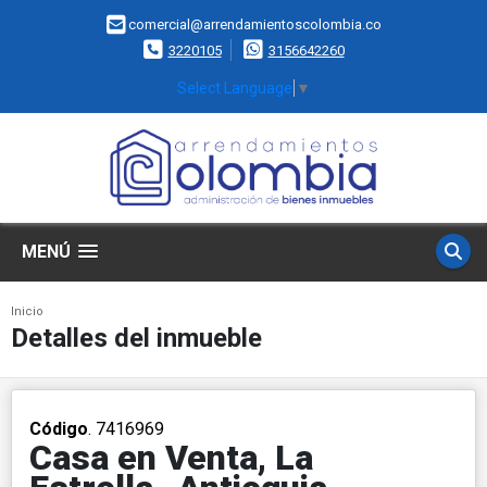
comercial@arrendamientoscolombia.co
3220105
3156642260
Select Language
▼
MENÚ
Inicio
Detalles del inmueble
Código
. 7416969
Casa en Venta, La