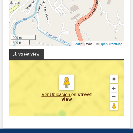
200 m
500 ft
Leaflet
| Wasi - ©
OpenStreetMap
Street View
Ver Ubicación
en
street
view