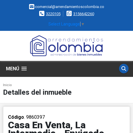
comercial@arrendamientoscolombia.co
3220105
3156642260
Select Language
▼
MENÚ
Inicio
Detalles del inmueble
Código
. 9860397
Casa En Venta, La