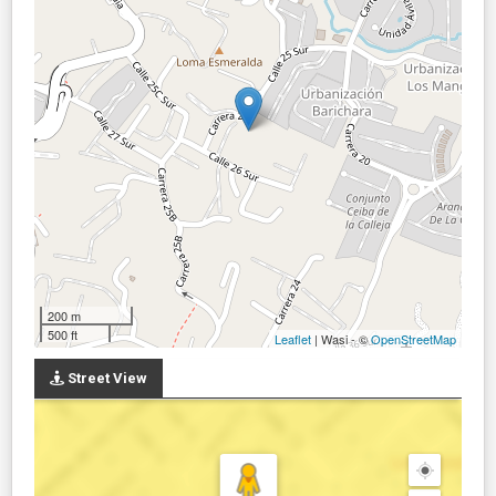
200 m
500 ft
Leaflet
| Wasi - ©
OpenStreetMap
Street View