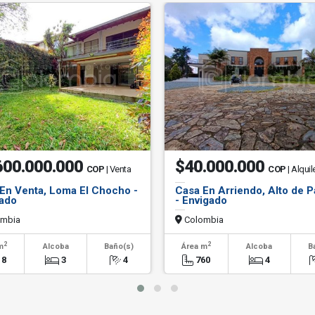
600.000.000
$40.000.000
COP
| Venta
COP
| Alquil
En Venta, Loma El Chocho -
Casa En Arriendo, Alto de 
ado
- Envigado
mbia
Colombia
2
2
m
Alcoba
Baño(s)
Área m
Alcoba
B
18
3
4
760
4