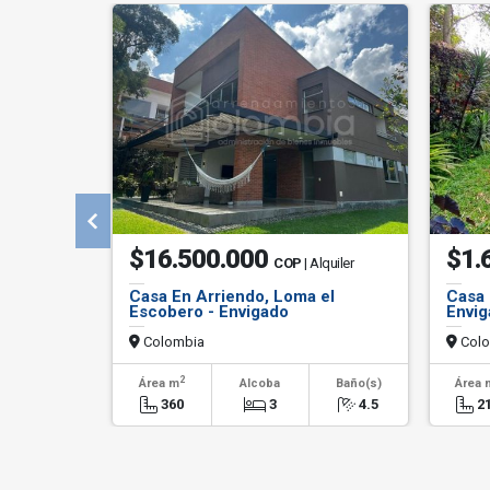
$16.500.000
$1.
COP
| Alquiler
Casa En Arriendo, Loma el
Casa 
Escobero - Envigado
Envig
Colombia
Colo
2
Área m
Alcoba
Baño(s)
Área 
360
3
4.5
2