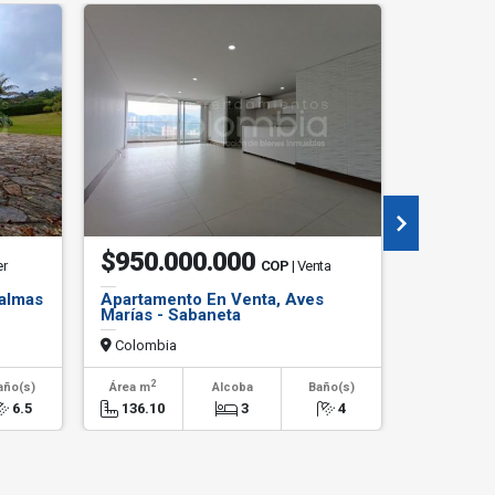
$950.000.000
$660.
er
COP
| Venta
Palmas
Apartamento En Venta, Aves
Apartame
Marías - Sabaneta
- Envigad
Colombia
Colombi
2
2
año(s)
Área m
Alcoba
Baño(s)
Área m
6.5
136.10
3
4
65