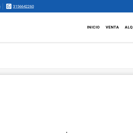
5
3156642260
INICIO
VENTA
ALQ