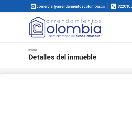
comercial@arrendamientoscolombia.co
322010
Inicio
Detalles del inmueble