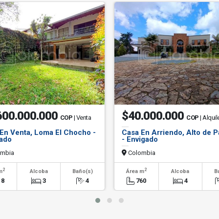
600.000.000
$40.000.000
COP
| Venta
COP
| Alquil
En Venta, Loma El Chocho -
Casa En Arriendo, Alto de 
ado
- Envigado
mbia
Colombia
2
2
m
Alcoba
Baño(s)
Área m
Alcoba
B
18
3
4
760
4