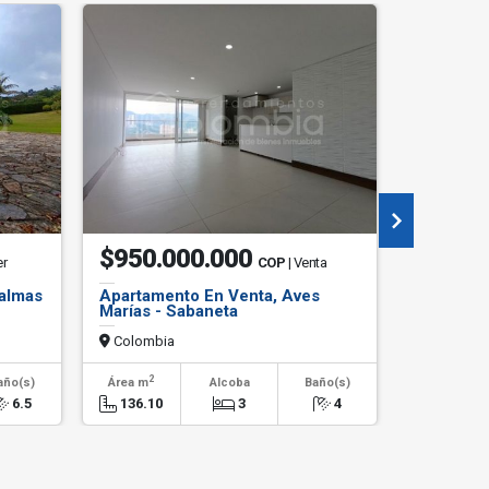
$950.000.000
$660.
er
COP
| Venta
Palmas
Apartamento En Venta, Aves
Apartame
Marías - Sabaneta
- Envigad
Colombia
Colombi
2
2
año(s)
Área m
Alcoba
Baño(s)
Área m
6.5
136.10
3
4
65