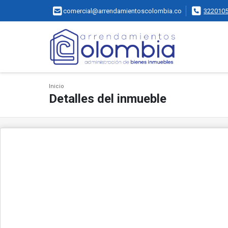
comercial@arrendamientoscolombia.co
322010
Inicio
Detalles del inmueble