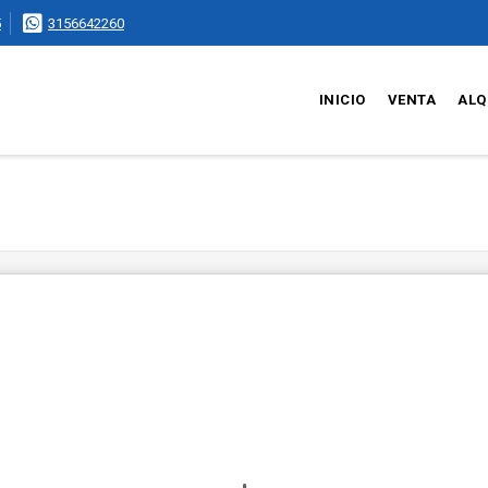
5
3156642260
INICIO
VENTA
ALQ