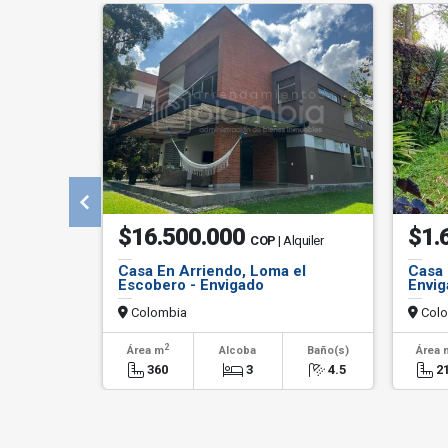
$16.500.000
$1.
COP
| Alquiler
Casa En Arriendo, Loma el
Casa 
Escobero - Envigado
Envig
Colombia
Colo
2
Área m
Alcoba
Baño(s)
Área 
360
3
4.5
2