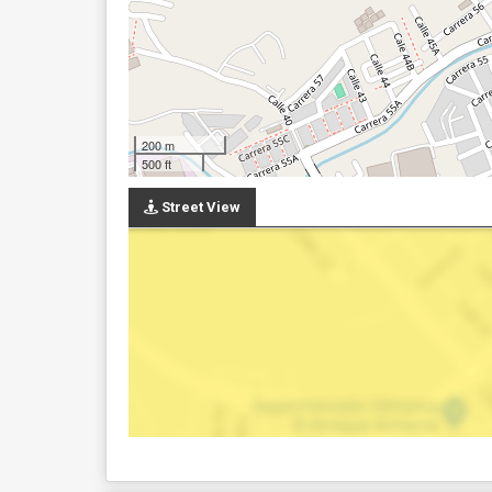
200 m
500 ft
Street View