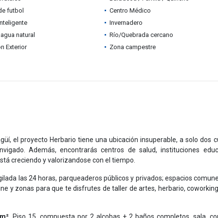
e futbol
Centro Médico
Inteligente
Invernadero
agua natural
Río/Quebrada cercano
n Exterior
Zona campestre
agüí, el proyecto Herbario tiene una ubicación insuperable, a solo dos 
nvigado. Además, encontrarás centros de salud, instituciones educ
está creciendo y valorizandose con el tiempo.
igilada las 24 horas, parqueaderos públicos y privados; espacios comun
ine y zonas para que te disfrutes de taller de artes, herbario, coworking
 m²
, Piso 15, compuesta por 2 alcobas + 2 baños completos, sala, c