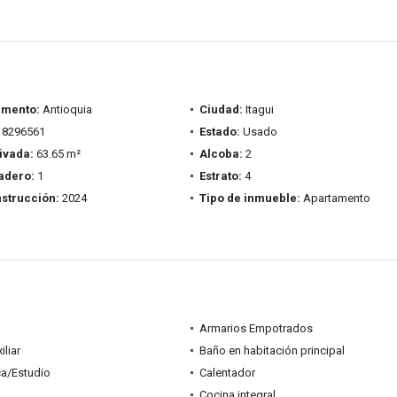
amento:
Antioquia
Ciudad:
Itagui
8296561
Estado:
Usado
ivada:
63.65 m²
Alcoba:
2
adero:
1
Estrato:
4
strucción:
2024
Tipo de inmueble:
Apartamento
Armarios Empotrados
iliar
Baño en habitación principal
ca/Estudio
Calentador
Cocina integral