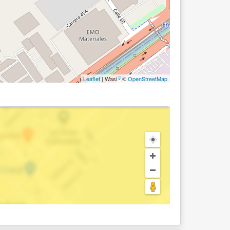
Leaflet
| Wasi - ©
OpenStreetMap