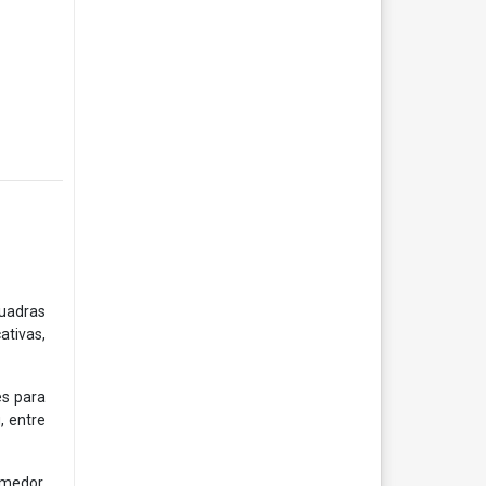
cuadras
ativas,
es para
, entre
omedor,