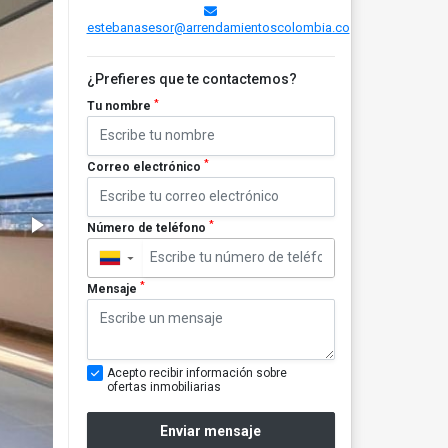
estebanasesor@arrendamientoscolombia.co
¿Prefieres que te contactemos?
*
Tu nombre
*
Correo electrónico
*
Número de teléfono
▼
*
Mensaje
Acepto recibir información sobre
ofertas inmobiliarias
Enviar mensaje