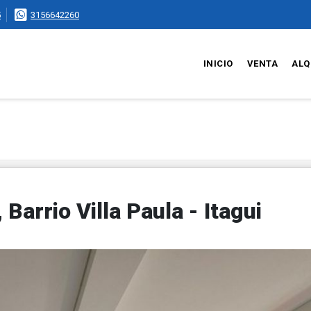
5
3156642260
INICIO
VENTA
ALQ
arrio Villa Paula - Itagui