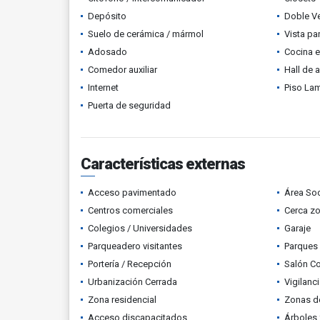
Depósito
Doble V
Suelo de cerámica / mármol
Vista p
Adosado
Cocina 
Comedor auxiliar
Hall de 
Internet
Piso La
Puerta de seguridad
Características externas
Acceso pavimentado
Área Soc
Centros comerciales
Cerca z
Colegios / Universidades
Garaje
Parqueadero visitantes
Parques
Portería / Recepción
Salón C
Urbanización Cerrada
Vigilanc
Zona residencial
Zonas d
Acceso discapacitados
Árboles 