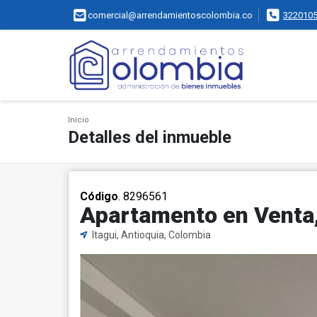
comercial@arrendamientoscolombia.co
322010
Inicio
Detalles del inmueble
Código
. 8296561
Apartamento en Venta, B
Itagui, Antioquia, Colombia