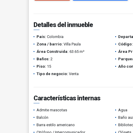
Detalles del inmueble
País:
Colombia
Depart
Zona / barrio:
Villa Paula
Código:
Área Construida:
63.65 m²
Área Pr
Baños:
2
Parque
Piso:
15
Año con
Tipo de negocio:
Venta
Características internas
Admite mascotas
Agua
Balcón
Baño aux
Barra estilo americano
Bibliote
Citófono / Intercomunicador
Clósets