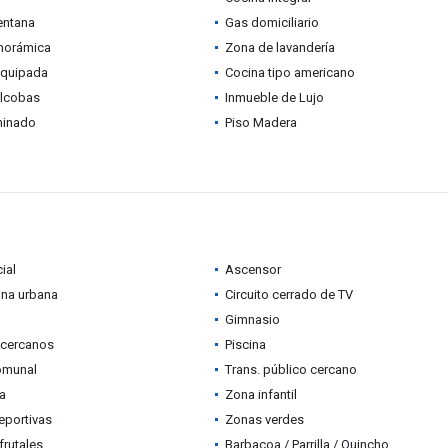
entana
Gas domiciliario
anorámica
Zona de lavandería
equipada
Cocina tipo americano
alcobas
Inmueble de Lujo
minado
Piso Madera
ial
Ascensor
ona urbana
Circuito cerrado de TV
Gimnasio
 cercanos
Piscina
omunal
Trans. público cercano
ia
Zona infantil
eportivas
Zonas verdes
frutales
Barbacoa / Parrilla / Quincho