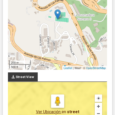
200 m
500 ft
Leaflet
| Wasi - ©
OpenStreetMap
Street View
Ver Ubicación
en
street