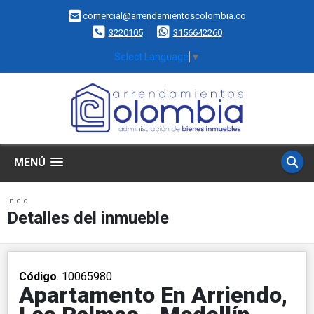
comercial@arrendamientoscolombia.co
3220105
3156642260
Select Language
▼
MENÚ
Inicio
Detalles del inmueble
Código
. 10065980
Apartamento En Arriendo,