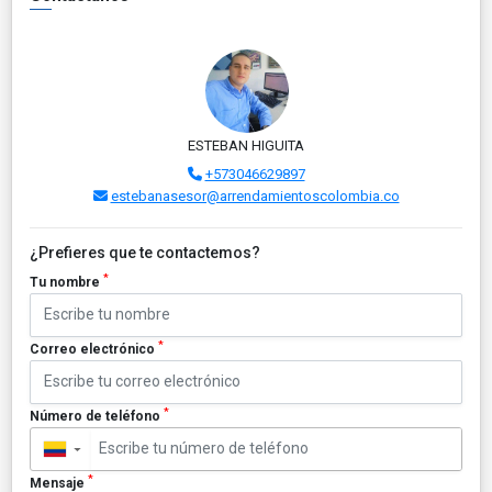
ESTEBAN HIGUITA
+573046629897
estebanasesor@arrendamientoscolombia.co
¿Prefieres que te contactemos?
*
Tu nombre
*
Correo electrónico
*
Número de teléfono
▼
*
Mensaje