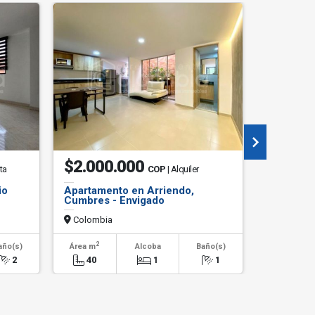
$2.000.000
$2.99
ta
COP
| Alquiler
io
Apartamento en Arriendo,
Casa Cam
Cumbres - Envigado
Pantanill
Colombia
Colombi
2
2
año(s)
Área m
Alcoba
Baño(s)
Área m
2
40
1
1
304