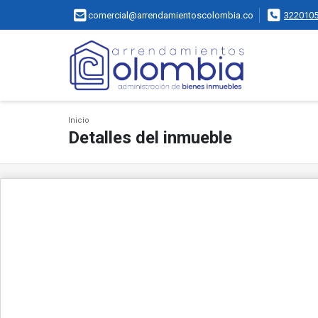
comercial@arrendamientoscolombia.co
322010
Inicio
Detalles del inmueble