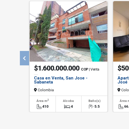
$1.600.000.000
$50
COP
| Venta
Casa en Venta, San Jose -
Apart
Sabaneta
José 
Colombia
Colo
2
Área m
Alcoba
Baño(s)
Área 
410
4
5.5
66