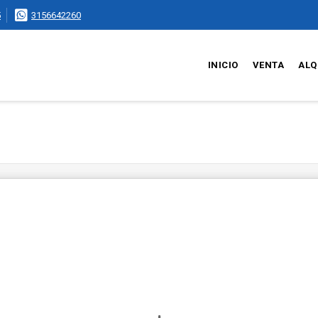
5
3156642260
INICIO
VENTA
ALQ