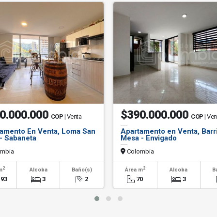
0.000.000
$390.000.000
COP
| Venta
COP
| Ven
amento En Venta, Loma San
Apartamento en Venta, Barr
- Sabaneta
Mesa - Envigado
mbia
Colombia
2
2
m
Alcoba
Baño(s)
Área m
Alcoba
B
.93
3
2
70
3