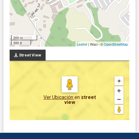
200 m
500 ft
Leaflet
| Wasi - ©
OpenStreetMap
Street View
Ver Ubicación
en
street
view