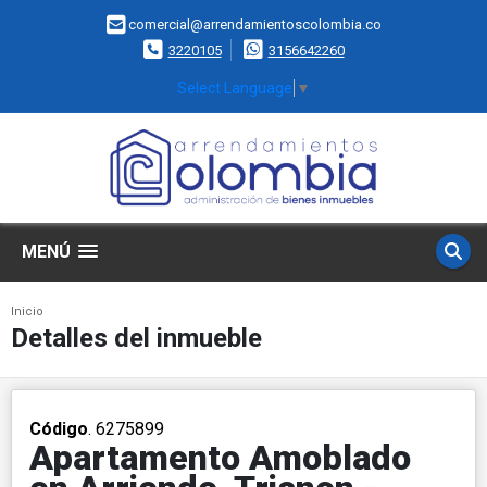
comercial@arrendamientoscolombia.co
3220105
3156642260
Select Language
▼
MENÚ
Inicio
Detalles del inmueble
Código
. 6275899
Apartamento Amoblado